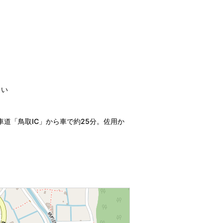
さい
車道「鳥取IC」から車で約25分。佐用か