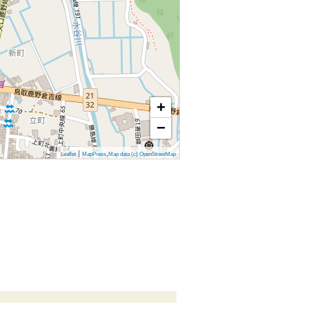
+
−
|
,
Leaflet
MapPress
Map data (c) OpenStreetMap