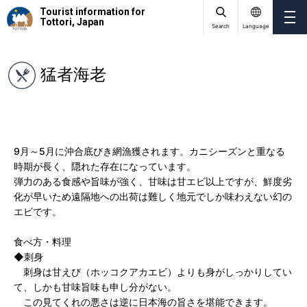
Tourist information for
Tottori, Japan
Search
Language
猛者海老
9月～5月に沖合底びき網漁獲されます。カニシーズンと重なる
時期が長く、隠れた存在になっています。
弾力のある食感や旨味が強く、甘味は甘エビ以上ですが、鮮度劣
化が早いため遠隔地への出荷は難しく地元でしか味わえない幻の
エビです。
食べ方・料理
◆刺身
刺身は甘えび（ホッコクアカエビ）よりも身がしっかりしてい
て、しかも甘味旨味も申し分がない。
この見てくれの悪さは逆に日本海の旨さを堪能できます。