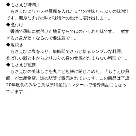
◆もさえび味噌汁
もさえびにワカメや豆腐を入れたえびの甘味たっぷりの味噌汁
です。濃厚なえびの味が味噌汁の出汁に溶け出します。
◆煮付け
醤油で薄味に煮付けた地元ならではのかくれた味です。 煮す
ぎると身が硬くなるので要注意です。
◆塩焼き
もさえびに塩をふり、短時間でさっと焙るシンプルな料理。
香ばしい殻と中からぷりぷりの身の食感がたまらない料理です。
◆もさえび煎餅
もさえびの美味しさを丸ごと煎餅に閉じこめた、「もさえび煎
餅」が土産物店、道の駅等で販売されています。この商品は平成
20年度食のみやこ鳥取県特産品コンクールで優秀商品にもなっ
ています。