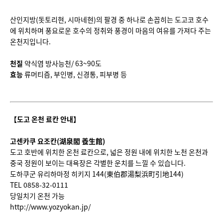
산인지방(돗토리현, 시마네현)의 팔경 중 하나로 손꼽히는 도고코 호수
에 위치하며 풍요로운 호수의 정취와 풍경이 마음의 여유를 가져다 주는
온천지입니다.
천질
약식염 방사능천/ 63~90도
효능
류머티즘, 부인병, 신경통, 피부병 등
【도고 온천 료칸 안내
】
고센카쿠 요조칸
(
湖泉閣 養生館
)
도고 호반에 위치한 온천 료칸으로, 넓은 정원 내에 위치한 노천 온천과
중국 정원이 보이는 대욕장은 각별한 운치를 느낄 수 있습니다.
도하쿠군 유리하마정 히키지 144(東伯郡湯梨浜町引地144)
TEL 0858-32-0111
당일치기 온천 가능
http://www.yozyokan.jp/