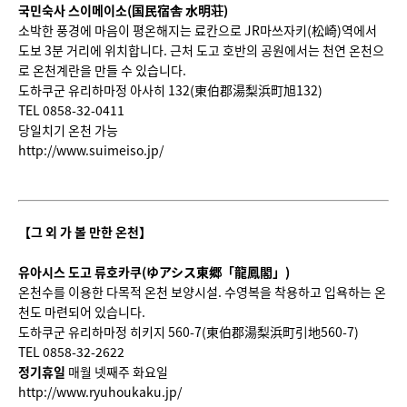
국민숙사 스이메이소
(
国
民宿
舎
水明
荘
)
소박한 풍경에 마음이 평온해지는 료칸으로 JR마쓰자키(松崎)역에서
도보 3분 거리에 위치합니다. 근처 도고 호반의 공원에서는 천연 온천으
로 온천계란을 만들 수 있습니다.
도하쿠군 유리하마정 아사히 132(東伯郡湯梨浜町旭132)
TEL 0858-32-0411
당일치기 온천 가능
http://www.suimeiso.jp/
【그 외 가 볼 만한 온천】
유아시스 도고 류호카쿠
(
ゆアシス
東
郷
「龍鳳閣」
)
온천수를 이용한 다목적 온천 보양시설. 수영복을 착용하고 입욕하는 온
천도 마련되어 있습니다.
도하쿠군 유리하마정 히키지 560-7(東伯郡湯梨浜町引地560-7)
TEL 0858-32-2622
정기휴일
매월 넷째주 화요일
http://www.ryuhoukaku.jp/