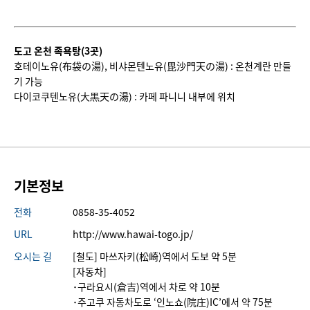
도고 온천 족욕탕
(3
곳
)
호테이노유(布袋の湯), 비샤몬텐노유(毘沙門天の湯) : 온천계란 만들
기 가능
다이코쿠텐노유(大黒天の湯) : 카페 파니니 내부에 위치
기본정보
전화
0858-35-4052
URL
http://www.hawai-togo.jp/
오시는 길
[철도] 마쓰자키(松崎)역에서 도보 약 5분
[자동차]
･구라요시(倉吉)역에서 차로 약 10분
･주고쿠 자동차도로 ‘인노쇼(院庄)IC’에서 약 75분