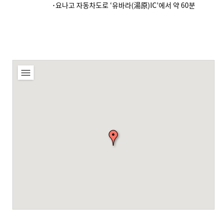
･요나고 자동차도로 ‘유바라(湯原)IC’에서 약 60분