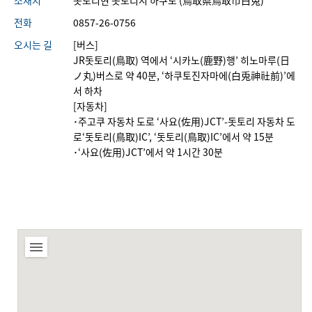
소재지
돗토리현 돗토리시 하쿠토 (鳥取県鳥取市白兎)
전화
0857-26-0756
오시는 길
[버스]
JR돗토리(鳥取) 역에서 ‘시카노(鹿野)행’ 히노마루(日
ノ丸)버스로 약 40분, ‘하쿠토진자마에(白兎神社前)’에
서 하차
[자동차]
･주고쿠 자동차 도로 ‘사요(佐用)JCT’-돗토리 자동차 도
로‘돗토리(鳥取)IC’, ‘돗토리(鳥取)IC’에서 약 15분
･‘사요(佐用)JCT’에서 약 1시간 30분