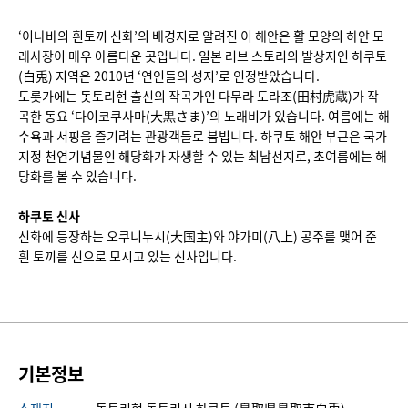
‘이나바의 흰토끼 신화’의 배경지로 알려진 이 해안은 활 모양의 하얀 모
래사장이 매우 아름다운 곳입니다. 일본 러브 스토리의 발상지인 하쿠토
(白兎) 지역은 2010년 ‘연인들의 성지’로 인정받았습니다.
도롯가에는 돗토리현 출신의 작곡가인 다무라 도라조(田村虎蔵)가 작
곡한 동요 ‘다이코쿠사마(大黒さま)’의 노래비가 있습니다. 여름에는 해
수욕과 서핑을 즐기려는 관광객들로 붐빕니다. 하쿠토 해안 부근은 국가
지정 천연기념물인 해당화가 자생할 수 있는 최남선지로, 초여름에는 해
당화를 볼 수 있습니다.
하쿠토
신사
신화에 등장하는 오쿠니누시(大国主)와 야가미(八上) 공주를 맺어 준
흰 토끼를 신으로 모시고 있는 신사입니다.
기본정보