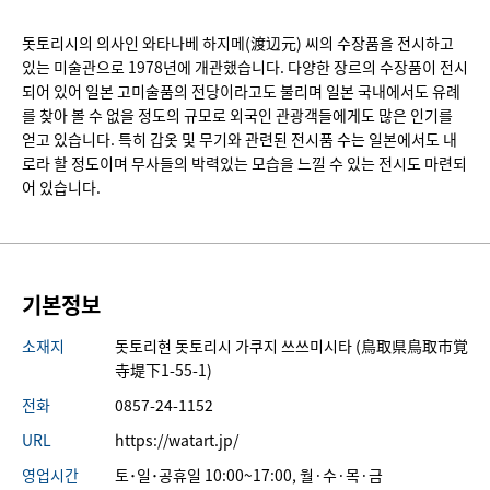
돗토리시의 의사인 와타나베 하지메(渡辺元) 씨의 수장품을 전시하고
있는 미술관으로 1978년에 개관했습니다. 다양한 장르의 수장품이 전시
되어 있어 일본 고미술품의 전당이라고도 불리며 일본 국내에서도 유례
를 찾아 볼 수 없을 정도의 규모로 외국인 관광객들에게도 많은 인기를
얻고 있습니다. 특히 갑옷 및 무기와 관련된 전시품 수는 일본에서도 내
로라 할 정도이며 무사들의 박력있는 모습을 느낄 수 있는 전시도 마련되
어 있습니다.
기본정보
소재지
돗토리현 돗토리시 가쿠지 쓰쓰미시타 (鳥取県鳥取市覚
寺堤下1-55-1)
전화
0857-24-1152
URL
https://watart.jp/
영업시간
토･일･공휴일 10:00~17:00, 월·수·목·금 