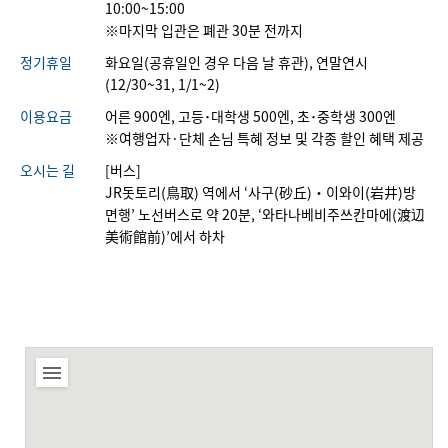
10:00~15:00 

※마지막 입관은 폐관 30분 전까지
정기휴일
화요일(공휴일인 경우 다음 날 휴관), 연말연시
(12/30~31, 1/1~2)
이용요금
어른 900엔, 고등･대학생 500엔, 초･중학생 300엔
※여행업자·단체 손님 특혜 정보 및 각종 할인 혜택 제공
오시는 길
[버스]
JR돗토리(鳥取) 역에서 ‘사구(砂丘)・이와이(岩井)방
면행’ 노선버스로 약 20분, ‘와타나베비주쓰칸마에(渡辺
美術館前)’에서 하차