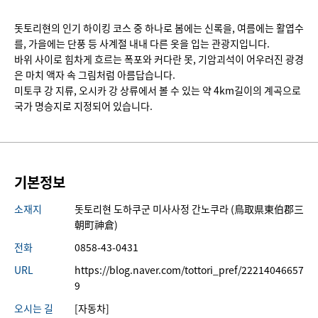
돗토리현의 인기 하이킹 코스 중 하나로 봄에는 신록을, 여름에는 활엽수
를, 가을에는 단풍 등 사계절 내내 다른 옷을 입는 관광지입니다.
바위 사이로 힘차게 흐르는 폭포와 커다란 못, 기암괴석이 어우러진 광경
은 마치 액자 속 그림처럼 아름답습니다.
미토쿠 강 지류, 오시카 강 상류에서 볼 수 있는 약 4km길이의 계곡으로
국가 명승지로 지정되어 있습니다.
기본정보
소재지
돗토리현 도하쿠군 미사사정 간노쿠라 (鳥取県東伯郡三
朝町神倉)
전화
0858-43-0431
URL
https://blog.naver.com/tottori_pref/22214046657
9
오시는 길
[자동차]