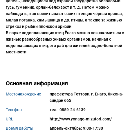
цапель, находящиеся под охраной государства белолобый
гусь, гуменник, орлан-белохвост и т. д. Летом можно
наблюдать, как воспитывают своих птенцов чёрная кряква,
малая поганка, камышница и др. птицы, а также за жизнью
стрекоз и рыбки японской оризии.
В парке водоплавающих птиц Ёнаго можно познакомиться с
жизнью разнообразных живых организмов, начиная с
водоплавающих птиц, это рай для жителей водно-болотной
местности.
Основная информация
Местонахождение
префектура Тоттори, г. Ëнаго, Хикона-
синдэн 665
Телефон
тел.: 0859-24-6139
URL
http://www.yonago-mizutori.com/
Время работы
апрель-октябрь: 9:00-17:30
