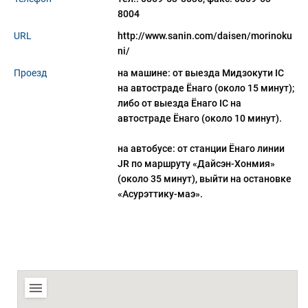
8004
URL
http://www.sanin.com/daisen/morinoku
ni/
Проезд
на машине: от выезда Мидзокути IC
на автостраде Ëнаго (около 15 минут);
либо от выезда Ëнаго IC на
автостраде Ëнаго (около 10 минут).
на автобусе: от станции Ëнаго линии
JR по маршруту «Дайсэн-Хонмия»
(около 35 минут), выйти на остановке
«Асурэттику-маэ».