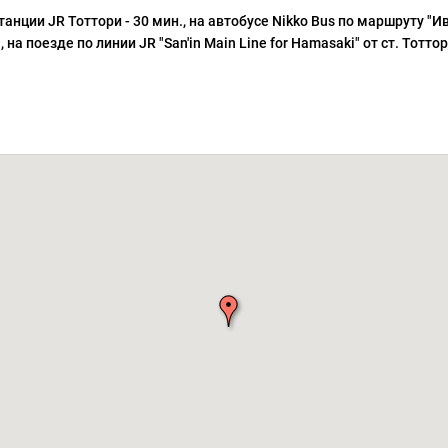
анции JR Тоттори - 30 мин., на автобусе Nikko Bus по маршруту "Ив
, на поезде по линии JR "San'in Main Line for Hamasaki" от ст. Тоттор