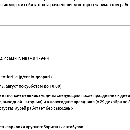
тных морских обитателей, разведением которых занимаются рабо
зд Ивами, г. Ивами 1794-4
.tottori.lg.jp/sanin-geopark/
юль, август по субботам до 18:00)
ает по понедельникам, дням следующим после праздничных дней 
 выходной - вторник) и в новогодние праздники (с 29 декабря по 3 
августа) музей работает без выходных.
сть парковки крупногабаритных автобусов