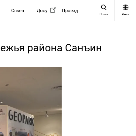
Onsen
Досуг
Проезд
Поиск
Язык
режья района Санъин