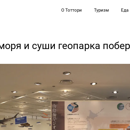
О Тоттори
Туризм
Еда
оря и суши геопарка побе