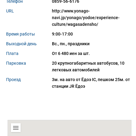
Телефон
0859-56-6176
URL
http://www.yonago-
navi.jp/yonago/yodoe/experience-
culture/wagasadensho/
Время работы
9:00-17:00
Выходной день
Вс., пн., праздники
Плата
От 6 480 иен за шт.
Парковка
20 крупногабаритных автобусов, 10 
легковых автомобилей
Проезд
3м. на авто от Ёдоэ IC, пешком 25м. от
станции JR Ёдоэ