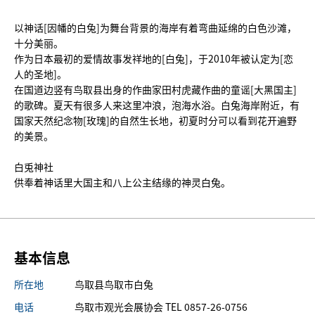
以神话[因幡的白兔]为舞台背景的海岸有着弯曲延绵的白色沙滩，
十分美丽。
作为日本最初的爱情故事发祥地的[白兔]，于2010年被认定为[恋
人的圣地]。
在国道边竖有鸟取县出身的作曲家田村虎藏作曲的童谣[大黑国主]
的歌碑。夏天有很多人来这里冲浪，泡海水浴。白兔海岸附近，有
国家天然纪念物[玫瑰]的自然生长地，初夏时分可以看到花开遍野
的美景。
白兎神社
供奉着神话里大国主和八上公主结缘的神灵白兔。
基本信息
所在地
鸟取县鸟取市白兔
电话
鸟取市观光会展协会 TEL 0857-26-0756