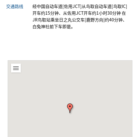
交通路线
经中国自动车道[佐用JCT]从鸟取自动车道[鸟取IC]
开车约15分钟、从佐用JCT开车约1小时30分钟 在
JR鸟取站乘坐日之丸公交车[鹿野方向]约40分钟、
白兔神社前下车即是。