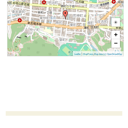
+
−
|
,
Leaflet
MapPress
Map data (c) OpenStreetMap