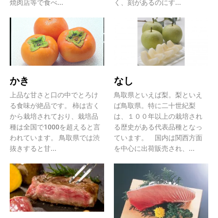
焼肉店等で食べ...
く、刻があるのにす...
かき
なし
上品な甘さと口の中でとろけ
鳥取県といえば梨。梨といえ
る食味が絶品です。 柿は古く
ば鳥取県。特に二十世紀梨
から栽培されており、栽培品
は、１００年以上の栽培され
種は全国で1000を超えると言
る歴史がある代表品種となっ
われています。 鳥取県では渋
ています。 国内は関西方面
抜きすると甘...
を中心に出荷販売され、...