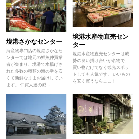
境港水産物直売セン
境港さかなセンター
ター
海産物専門店の境港さかなセ
境港水産物直売センターは威
ンターでは地元の鮮魚仲買業
勢の良い掛け合いが名物で、
者が集まり、境港で水揚げさ
買い物だけでなく観光スポッ
れた多数の種類の海の幸を安
トしても人気です。 いいもの
くて新鮮なままお届けしてい
を安く買うならここ！
ます。 仲買人達の威...