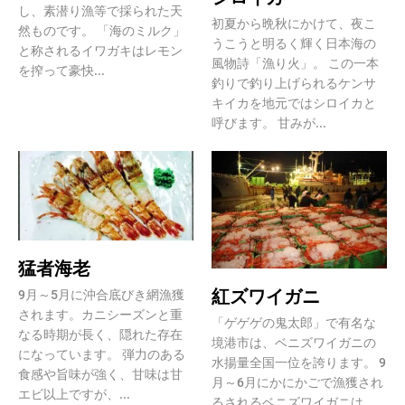
し、素潜り漁等で採られた天
初夏から晩秋にかけて、夜こ
然ものです。 「海のミルク」
うこうと明るく輝く日本海の
と称されるイワガキはレモン
風物詩「漁り火」。 この一本
を搾って豪快...
釣りで釣り上げられるケンサ
キイカを地元ではシロイカと
呼びます。 甘みが...
猛者海老
紅ズワイガニ
9月～5月に沖合底びき網漁獲
されます。カニシーズンと重
「ゲゲゲの鬼太郎」で有名な
なる時期が長く、隠れた存在
境港市は、ベニズワイガニの
になっています。 弾力のある
水揚量全国一位を誇ります。 9
食感や旨味が強く、甘味は甘
月～6月にかにかごで漁獲され
エビ以上ですが、...
るされるベニズワイガニは、