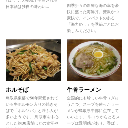
れた、この地域で生産される
四季折々の新鮮な海の幸を豪
日本酒は独自の味わい...
快に盛った海鮮丼。贅沢かつ
豪快で、インパクトのある
「海力めし」を季節ごとにお
楽しみください。
ホルそば
牛骨ラーメン
鳥取県東部で50年間愛されて
全国的にも珍しい牛骨（ぎゅ
いる牛ホルモン入りの焼きそ
うこつ）スープを使ったラー
ばで「ホルソバ」と呼ぶ人が
メンが鳥取県中部に点在して
多いようです。 鳥取市を中心
いいます。 牛コツからとるス
とした約30店舗ほどの食堂や
ープは透明感があり、香ばし