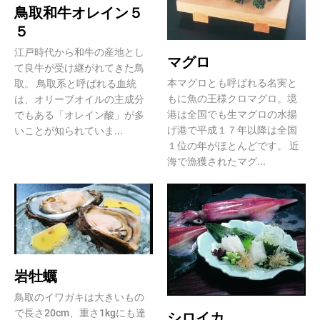
鳥取和牛オレイン５
５
江戸時代から和牛の産地とし
マグロ
て良牛が受け継がれてきた鳥
本マグロとも呼ばれる名実と
取。 鳥取系と呼ばれる血統
もに魚の王様クロマグロ。境
は、オリーブオイルの主成分
港は全国でも生マグロの水揚
でもある「オレイン酸」が多
げ港で平成１７年以降は全国
いことが知られていま...
１位の年がほとんどです。 近
海で漁獲されたマグ...
岩牡蠣
鳥取のイワガキは大きいもの
で長さ20cm、重さ1kgにも達
シロイカ