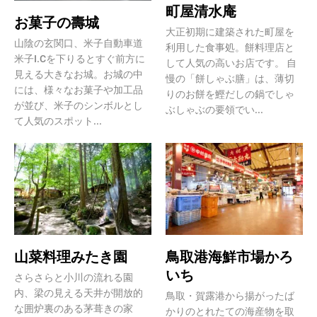
町屋清水庵
お菓子の壽城
大正初期に建築された町屋を
山陰の玄関口、米子自動車道
利用した食事処。餅料理店と
米子I.Cを下りるとすぐ前方に
して人気の高いお店です。 自
見える大きなお城。お城の中
慢の「餅しゃぶ膳」は、薄切
には、様々なお菓子や加工品
りのお餅を鰹だしの鍋でしゃ
が並び、米子のシンボルとし
ぶしゃぶの要領でい...
て人気のスポット...
山菜料理みたき園
鳥取港海鮮市場かろ
いち
さらさらと小川の流れる園
内、梁の見える天井が開放的
鳥取・賀露港から揚がったば
な囲炉裏のある茅葺きの家
かりのとれたての海産物を取