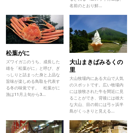
名前のとおり鮮...
松葉がに
大山まきばみるくの
ズワイガニのうち、成長した
雄を「松葉がに」と呼び、ぎ
里
っしりと詰まった身と上品な
大山牧場内にある大山で人気
旨味が楽しめる鳥取を代表す
のスポットです。広い牧場内
る冬の味覚です。 松葉がに
には放牧された牛を間近に見
漁は11月上旬から3...
ることができ、背後には雄大
な大山、目の前には弓ヶ浜半
島がくっきりと見える...