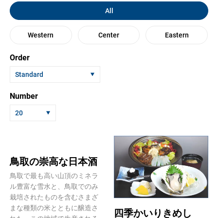
All
Western
Center
Eastern
Order
Standard
Number
20
鳥取の崇高な日本酒
鳥取で最も高い山頂のミネラ
ル豊富な雪水と、鳥取でのみ
栽培されたものを含むさまざ
まな種類の米とともに醸造さ
四季かいりきめし