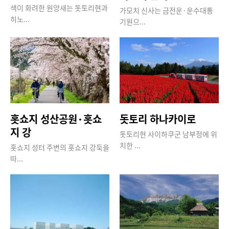
색이 화려한 원앙새는 돗토리현과
가모치 신사는 금전운·운수대통
히노...
기원으...
홋쇼지 성산공원·홋쇼
돗토리 하나카이로
지 강
돗토리현 사이하쿠군 남부정에 위
치한 ...
홋쇼지 성터 주변의 홋쇼지 강둑을
따...