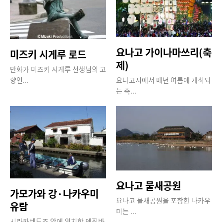
요나고 가이나마쓰리(축
미즈키 시게루 로드
제)
만화가 미즈키 시게루 선생님의 고
향인...
요나고시에서 매년 여름에 개최되
는 축...
요나고 물새공원
가모가와 강·나카우미
요나고 물새공원을 포함한 나카우
유람
미는 ...
시라카베도조 앞에 위치한 덴진바