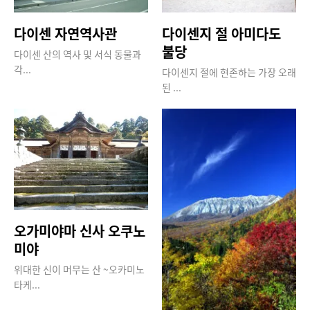
다이센 자연역사관
다이센지 절 아미다도
불당
다이센 산의 역사 및 서식 동물과
각...
다이센지 절에 현존하는 가장 오래
된 ...
오가미야마 신사 오쿠노
미야
위대한 신이 머무는 산 ~오카미노
타케...