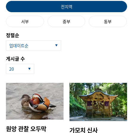
전지역
서부
중부
동부
정렬순
업데이트순
게시글 수
20
원앙 관찰 오두막
가모치 신사