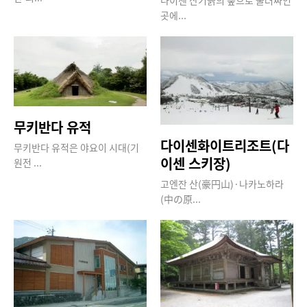
곳에...
무키반다 유적
다이센화이트리조트(다
무키반다 유적은 야요이 시대(기
이센 스키장)
원전 ...
고엔잔 산(豪円山)·나카노하라
(中の原...