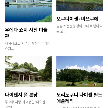
오쿠다이센·미쓰쿠에
일본의 전원풍경이 그대로 남아있
우에다 쇼지 사진 미술
는 오...
관
세계적으로 저명한 사진가 우에다
쇼지...
다이센지 절 본당
모리노쿠니 다이센 필드
애슬레틱
주고쿠 지방 최고봉인 ‘다이센
산’의...
다이센 산기슭의 숲으로 둘러싸인