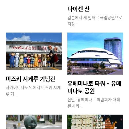
다이센 산
일본에서 세 번째로 국립공원으로
지정...
미즈키 시게루 기념관
유메미나토 타워・유메
사카이미나토 역에서 미즈키 시게
미나토 공원
루 기...
산인·유메미나토 박람회가 개최
된 사카...