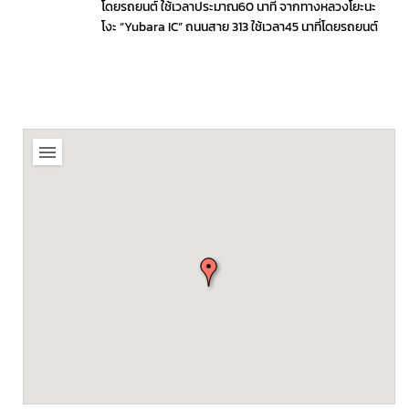
โดยรถยนต์ ใช้เวลาประมาณ60 นาที จากทางหลวงโยะนะ
โงะ “Yubara IC” ถนนสาย 313 ใช้เวลา45 นาที่โดยรถยนต์