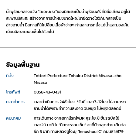
น้ำพุร้อนกลางแจ้ง “คะวะบะระ”ของมิสะสะเป็นน้ำพุร้อนฟรี ที่มีชื่อเสียง อยู่ใต้
สะพานมิสะสะ สร้างจากการนำหินขนาดใหญ่มาขัดวางไขว้กันกลายเป็น
อ่างอาบน้ำ มีสถานที่ให้เปลี่ยนเสื้อผ้าง่ายๆ ท่านสามารถนั่งแช่น้ำและมองเห็น
เมือนมิสะสะออนเซ็นไปด้วยได้
ข้อมูลพื้นฐาน
ที่ตั้ง
Tottori Prefecture Tohaku District Misasa-cho 
Misasa
โทรศัพท์
0858-43-0431
เวลาทำการ
เวลาดำเนินการ 24ชั่วโมง  *วันคี่ เวลา7-12โมง ไม่สามารถ
อาบน้ำได้เพราะทำความสะอาด วันหยุด ไม่หยุดตลอดปี
คมนาคม
การเดินทาง จากสถานีรถไฟJR คุระโยะชิ ขึ้นรถบัสใช้
เวลา20 นาที ไป“มิสะสะออนเซ็น” ลงที่ป้ายสุดท้าย เดินต่อ
อีก 3 นาที ทางหลวงชูโงะขุ “Innoshou IC” ถนนสาย179