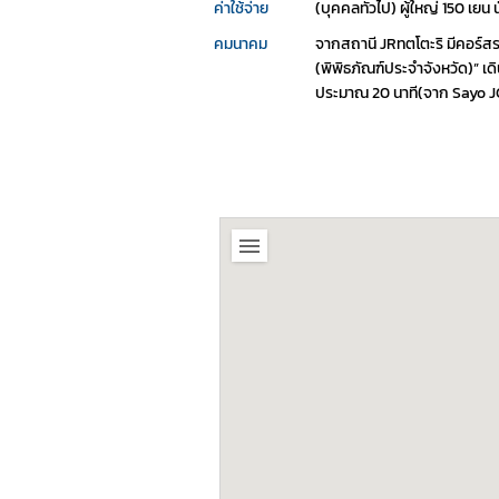
ค่าใช้จ่าย
(บุคคลทั่วไป) ผู้ใหญ่ 150 เยน 
คมนาคม
จากสถานี JRทตโตะริ มีคอร์สรถบ
(พิพิธภัณฑ์ประจำจังหวัด)” เ
ประมาณ 20 นาที(จาก Sayo JCT