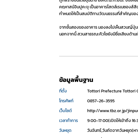
ถูกสร้างขึ้นโดยขุนนาง อิเคดะนะกะฮิโระ ซึ่งเค
คฤหาสน์จินปูคะขุ เป็นอาคารไสตล์เรเนซองส์สีข
กำหนดให้เป็นสมบัติทางวัฒนธรรมที่สำคัญของ
จากชั้นสองของอาคาร มองลงไปเห็นสวนญี่ปุ่นแบบ
นอกจากนี้ สวนสาธรณะคิวโชยังมีชื่อเสียงด้าน
ข้อมูลพื้นฐาน
ที่ตั้ง
Tottori Prefecture Tottori 
โทรศัพท์
0857-26-3595
เว็บไซต์
http://www.tbz.or.jp/jinp
เวลาทำการ
9:00-17:00(เปิดให้เข้าถึง 16:
วันหยุด
วันจันทร์,วันถัดจากวันหยุด(หาก