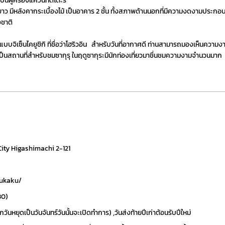
ยเป็นผู้ครองแคว้นทตโตะริ
าว มีหลังคากระเบื้องไม้ เป็นอาคาร 2 ชั้น ทั้งสภาพด้านนอกที่มีความงดงามประกอบ
ชาติ
จิเซ็นไคยูชิกิ ที่ชื่อว่าโฮริวอิน สำหรับวันที่อากาศดี ท่านสามารถมองเห็นความง
เป็นสถานที่สำหรับชมซากุรุ ในฤดูซากุระมีนักท่องเที่ยวมาชื่นชมความงามจำนวนมาก
City Higashimachi 2-121
uukaku/
30) 
วันหยุดเป็นวันจันทร์วันนั้นจะเปิดทำการ) ,วันส่งท้ายปีเก่าต้อนรับปีใหม่