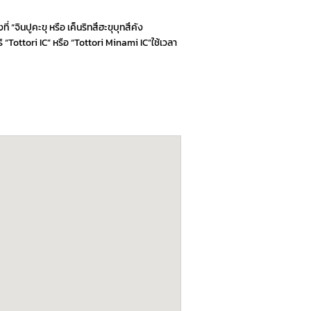
“จินปูคะขุ หรือ เค็นริทสึฮะขุบุทสึคัง
Tottori IC” หรือ “Tottori Minami IC”ใช้เวลา