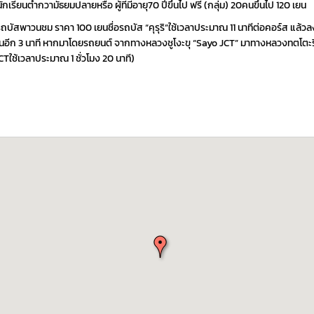
นักเรียนต่ำกวามัธยมปลายหรือ ผู้ที่มีอายุ70 ปีขึ้นไป ฟรี (กลุ่ม) 20คนขึ้นไป 120 เยน
ัสพาวนชม ราคา 100 เยนชื่อรถบัส “คุรุริ”ใช้เวลาประมาณ 11 นาทีต่อคอร์ส แล้วลงที่ 
ดินอีก 3 นาที หากมาโดยรถยนต์ จากทางหลวงชูโงะขุ “Sayo JCT” มาทางหลวงทตโตะริ “
ใช้เวลาประมาณ 1 ชั่วโมง 20 นาที)