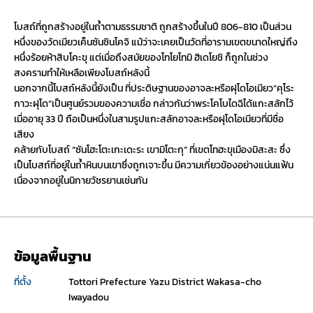
โบสถ์ที่ถูกสร้างอยู่ในถ้ำตามธรรมชาติ ถูกสร้างขึ้นในปี 806-810 เป็นส่วน
หนึ่งของวัดเมียวเค็นซันชินโคจิ แม้ว่าจะเคยเป็นวัดที่อารามเขตขนาดใหญ่ถึง
หนึ่งร้อยห้าสิบโคะขุ แต่เมื่อถึงสมัยของโทโยโทมิ ฮิเดโยชิ ก็ถูกในช่วง
สงครามทำให้เหลือเพียงโบสถ์หลังนี้
นอกจากนี้โบสถ์หลังนี้ยังเป็น ที่ประดิษฐานของอาจละหรือฝุโดโอเมียว“คุโระ
กาวะฝุโด”เป็นศูนย์รวมของความเชื่อ กล่าวกันว่าพระโคโบไดฉิได้แกะสลักไว้
เมื่ออายุ 33 ปี ถือเป็นหนึ่งในสามรูปแกะสลักอาจละหรือฝุโดโอเมียวที่มีชื่อ
เสียง
คล้ายกับโบสถ์ “ซันโฮะโตะเกะเดะระ เขามิโตะกุ” ที่เขตโทฮะขุเมืองมิสะสะ ซึ่ง
เป็นโบสถ์ที่อยู่ในถ้ำหินบนเขาซึ่งถูกเจาะขึ้น มีความเกี่ยวข้องอย่างแน่นแฟ้น
เนื่องจากอยู่ในนิกายวัชรยานเช่นกัน
ข้อมูลพื้นฐาน
ที่ตั้ง
Tottori Prefecture Yazu District Wakasa-cho 
Iwayadou