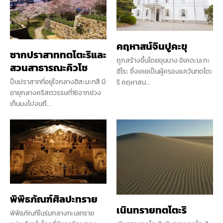
คฤหาสน์จินปูคะขุ
ซากปราสาททตโตะริและ
ถูกสร้างขึ้นโดยขุนนาง อิเคดะนะกะ
สวนสาธารณะคิวโช
ฮิโระ ซึ่งเคยเป็นผู้ครองแคว้นทตโตะ
ป็นปราสาทที่อยู่ใจกลางฮิสะมะทสึ มี
ริ คฤหาสน...
อายุกลางคริสตวรรษที่16จากช่วง
เท็นมงไปจนถึ...
พิพิธภัณฑ์ศิลปะทราย
เนินทรายทตโตะริ
พิพิธภัณฑ์ในร่มกลางทะเลทราย