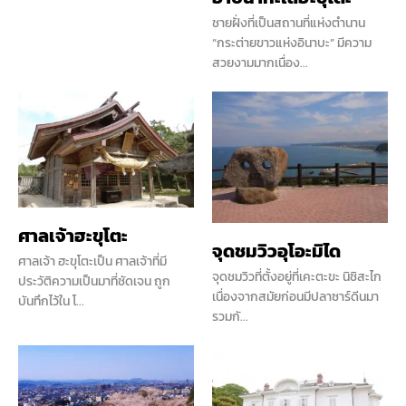
ชายฝั่งที่เป็นสถานที่แห่งตำนาน
“กระต่ายขาวแห่งอินาบะ” มีความ
สวยงามมากเนื่อง...
ศาลเจ้าฮะขุโตะ
จุดชมวิวอุโอะมิได
ศาลเจ้า ฮะขุโตะเป็น ศาลเจ้าที่มี
จุดชมวิวที่ตั้งอยู่ที่เคะตะขะ นิชิสะไก
ประวัติความเป็นมาที่ชัดเจน ถูก
เนื่องจากสมัยก่อนมีปลาซาร์ดีนมา
บันทึกไว้ใน โ...
รวมกั...