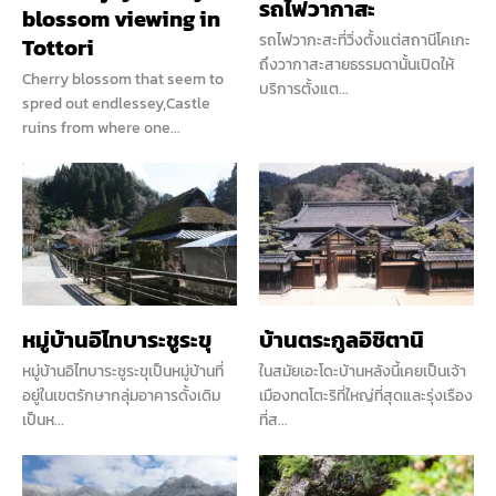
รถไฟวากาสะ
blossom viewing in
รถไฟวากะสะที่วิ่งตั้งแต่สถานีโคเกะ
Tottori
ถึงวากาสะสายธรรมดานั้นเปิดให้
Cherry blossom that seem to
บริการตั้งแต...
spred out endlessey,Castle
ruins from where one...
หมู่บ้านอิไทบาระชูระขุ
บ้านตระกูลอิชิตานิ
หมู่บ้านอิไทบาระชูระขุเป็นหมู่บ้านที่
ในสมัยเอะโดะบ้านหลังนี้เคยเป็นเจ้า
อยู่ในเขตรักษากลุ่มอาคารดั้งเดิม
เมืองทตโตะริที่ใหญ่ที่สุดและรุ่งเรือง
เป็นห...
ที่ส...