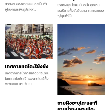
สวยงามของชายฝั่ง มองเห็นถ้ำ
ชายฝั่งอุระโดเมะนั้นอยู่ในอุทยาน
อุโมงค์และหินรูปร่างต่...
ธรณีชายฝั่งซันอิน ลมทะเลแรงของ
ญี่ปุ่นทำให้เ...
เทศกาลทตโตะริชังชัง
เกิดจากการนำการแสดง “อินาบะ
โนะคะสะโอะโดะริ” ของทตโตะริฝั่ง
ตะวันออก มาปรับเป...
ชายฝั่งฮะขุโตะและที่
อาบน้ำทะเลฮะขุโตะ