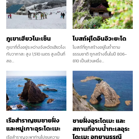
ภูเขาเฮียวโนะเซ็น
โบสถ์ฝุโดอินอิวะยะโด
ภูเขาที่ตั้งอยู่ระหว่างจังหวัดเฮียวโงะ
โบสถ์ที่ถูกสร้างอยู่ในถ้ำตาม
กับวากาสะ สูง 1,510 เมตร สูงเป็นที่
ธรรมชาติ ถูกสร้างขึ้นในปี 806-
สอ...
810 เป็นส่วนหนึ่ง...
เรือสำราญชมชายฝั่ง
ชายฝั่งอุระโดเมะ และ
และหมู่เกาะอุระโดะเมะ
สถานที่อาบน้ำทะเลอุระ
โดะเมะ อุทยานธรณี
เรือสำราญจะพาท่านไปชมความ